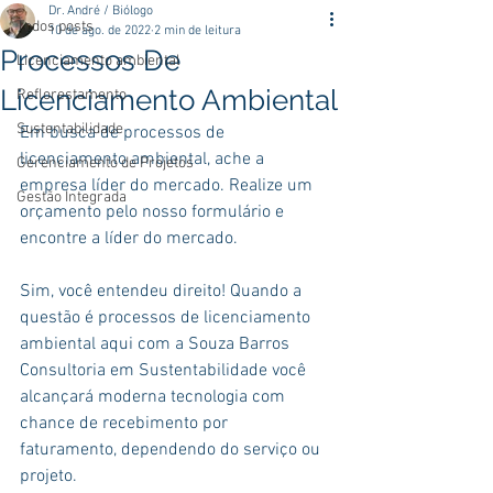
Dr. André / Biólogo
Todos posts
10 de ago. de 2022
2 min de leitura
Processos De
Licenciamento ambiental
Licenciamento Ambiental
Reflorestamento
Sustentabilidade
Em busca de processos de 
licenciamento ambiental, ache a 
Gerenciamento de Projetos
empresa líder do mercado. Realize um 
Gestão Integrada
orçamento pelo nosso formulário e 
encontre a líder do mercado.
Sim, você entendeu direito! Quando a 
questão é processos de licenciamento 
ambiental aqui com a Souza Barros 
Consultoria em Sustentabilidade você 
alcançará moderna tecnologia com 
chance de recebimento por 
faturamento, dependendo do serviço ou 
projeto.