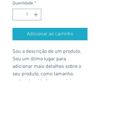
Quantidade
*
Adicionar ao carrinho
Sou a descrição de um produto. 
Sou um ótimo lugar para 
adicionar mais detalhes sobre o 
seu produto, como tamanho, 
material, cuidados especiais e 
instruções para limpeza.
INFORMAÇÕES DO PRODUTO
Sou um detalhe do produto. Sou um 
POLÍTICA DE RETORNO E
ótimo lugar para adicionar mais 
REEMBOLSO
detalhes sobre o seu produto, como 