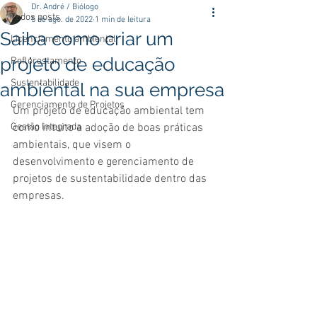
Dr. André / Biólogo
Todos posts
5 de ago. de 2022
1 min de leitura
Saiba como criar um
Licenciamento ambiental
projeto de educação
Reflorestamento
Sustentabilidade
ambiental na sua empresa
Gerenciamento de Projetos
Um projeto de educação ambiental tem 
Gestão Integrada
como intuito a adoção de boas práticas 
ambientais, que visem o 
desenvolvimento e gerenciamento de 
projetos de sustentabilidade dentro das 
empresas.