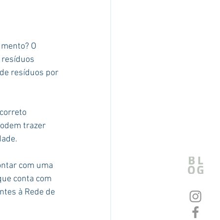
umento? O 
 resíduos 
de resíduos por 
correto 
podem trazer 
dade.
contar com uma 
que conta com 
ntes à Rede de 