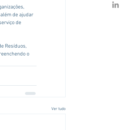
ganizações, 
 além de ajudar 
erviço de 
e Resíduos, 
preenchendo o 
Ver tudo