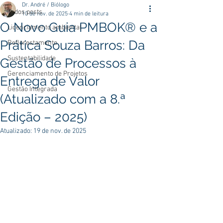
Dr. André / Biólogo
Todos posts
10 de nov. de 2025
4 min de leitura
O Novo Guia PMBOK® e a
Licenciamento ambiental
Prática Souza Barros: Da
Reflorestamento
Sustentabilidade
Gestão de Processos à
Gerenciamento de Projetos
Entrega de Valor
Gestão Integrada
(Atualizado com a 8.ª
Edição – 2025)
Atualizado:
19 de nov. de 2025