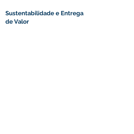
Sustentabilidade e Entrega 
de Valor
Projetos orientados à redução de 
impactos e aumento de benefícios 
sociais.
Metodologias que combinam 
PMBOK® + ISO + ESG.
Abordagem sistêmica para 
empreendimentos complexos 
(energia, saneamento, 
infraestrutura verde).
“A Souza Barros já opera em 
total alinhamento com a 8.ª 
edição: processos claros, 
indicadores robustos e foco em 