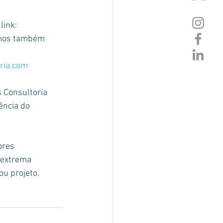
link: 
emos também 
ria.com
 Consultoria 
ência do 
ores 
 extrema 
u projeto.