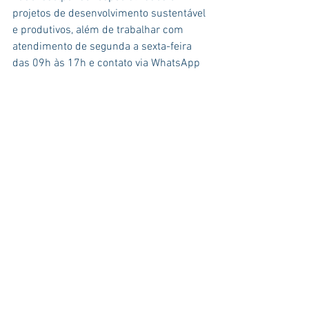
projetos de desenvolvimento sustentável 
e produtivos, além de trabalhar com 
atendimento de segunda a sexta-feira 
das 09h às 17h e contato via WhatsApp 
e e-mail, a Souza Barros Consultoria em 
Sustentabilidade é a empresa que vai te 
ajudar!
 Fale com nossos especialistas, que 
além de tudo são profissionais que 
contribuem para a promoção do 
desenvolvimento sustentável nas suas 
mais diversas dimensões de 
concretização pelo formulário abaixo.