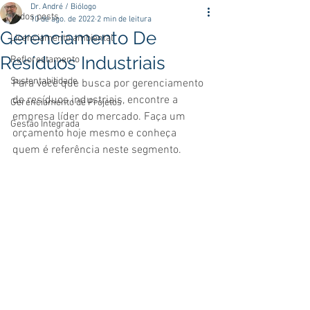
Dr. André / Biólogo
Todos posts
10 de ago. de 2022
2 min de leitura
Gerenciamento De
Licenciamento ambiental
Resíduos Industriais
Reflorestamento
Sustentabilidade
Para você que busca por gerenciamento 
de resíduos industriais, encontre a 
Gerenciamento de Projetos
empresa líder do mercado. Faça um 
Gestão Integrada
orçamento hoje mesmo e conheça 
quem é referência neste segmento.